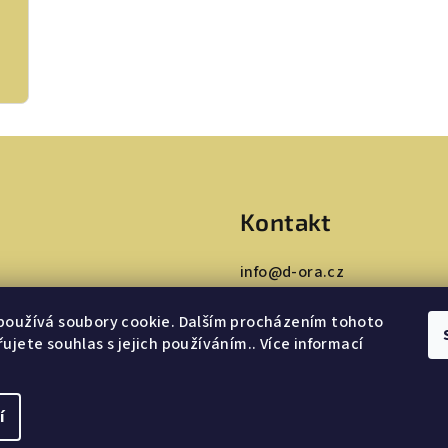
Kontakt
info
@
d-ora.cz
+420 775 050 617
používá soubory cookie. Dalším procházením tohoto
ujete souhlas s jejich používáním.. Více informací
í
Copyright 2026
D-