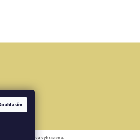
Souhlasím
ORA
. Všechna práva vyhrazena.