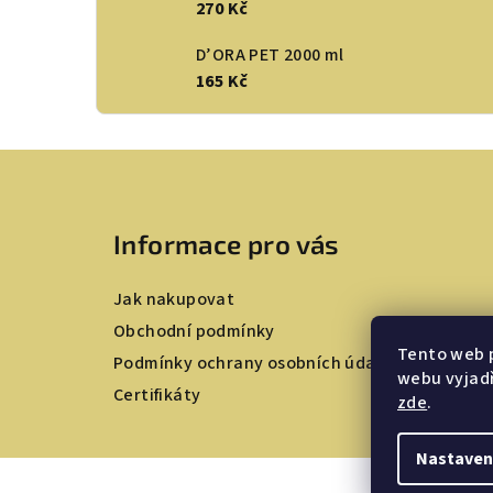
270 Kč
D’ORA PET 2000 ml
165 Kč
Z
á
Informace pro vás
p
a
Jak nakupovat
t
Obchodní podmínky
Tento web 
Podmínky ochrany osobních údajů
í
webu vyjadř
Certifikáty
zde
.
Nastaven