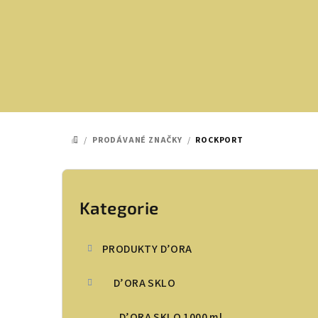
Přejít
na
obsah
/
PRODÁVANÉ ZNAČKY
/
ROCKPORT
DOMŮ
P
o
Kategorie
Přeskočit
kategorie
s
PRODUKTY D’ORA
t
D’ORA SKLO
r
a
D’ORA SKLO 1000 ml