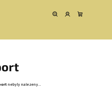
Hledat
Přihlášení
Nákupní
košík
ort
port
nebyly nalezeny...