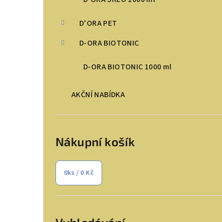
n
D’ORA PET
n
D-ORA BIOTONIC
í
D-ORA BIOTONIC 1000 ml
p
a
AKČNÍ NABÍDKA
n
e
Nákupní košík
l
0
ks /
0 Kč