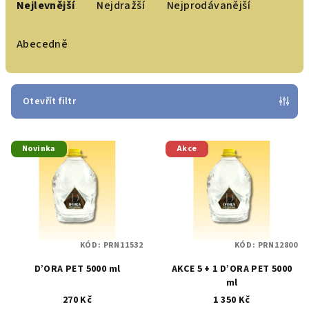
a
Nejlevnější
Nejdražší
Nejprodávanější
z
e
Abecedně
n
í
p
Otevřít filtr
r
V
o
Novinka
Akce
ý
d
p
u
i
k
s
t
p
ů
KÓD:
PRN11532
KÓD:
PRN12800
r
D’ORA PET 5000 ml
AKCE 5 + 1 D’ORA PET 5000
o
ml
d
270 Kč
1 350 Kč