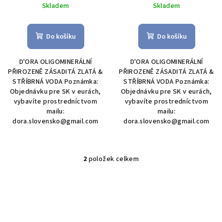
u
Skladem
Skladem
k
t
Do košíku
Do košíku
ů
D'ORA OLIGOMINERÁLNÍ
D'ORA OLIGOMINERÁLNÍ
PŘIROZENĚ ZÁSADITÁ ZLATÁ &
PŘIROZENĚ ZÁSADITÁ ZLATÁ &
STŘÍBRNÁ VODA Poznámka:
STŘÍBRNÁ VODA Poznámka:
Objednávku pre SK v eurách,
Objednávku pre SK v eurách,
vybavíte prostredníctvom
vybavíte prostredníctvom
mailu:
mailu:
dora.slovensko@gmail.com
dora.slovensko@gmail.com
2
položek celkem
O
v
l
á
d
a