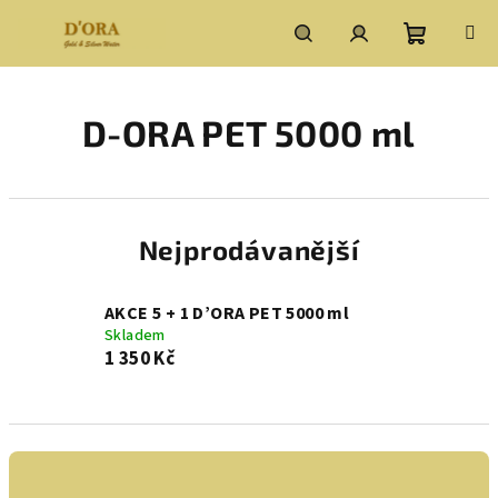
Přejít
na
obsah
Nákupní
Hledat
Přihlášení
D-ORA PET 5000 ml
košík
Nejprodávanější
AKCE 5 + 1 D’ORA PET 5000 ml
Skladem
1 350 Kč
Ř