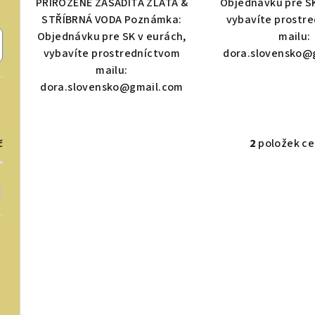
PŘIROZENĚ ZÁSADITÁ ZLATÁ &
Objednávku pre SK
ů
STŘÍBRNÁ VODA Poznámka:
vybavíte prostr
Objednávku pre SK v eurách,
mailu:
vybavíte prostredníctvom
dora.slovensko@
mailu:
dora.slovensko@gmail.com
2
položek c
č
O
v
l
á
d
a
c
í
p