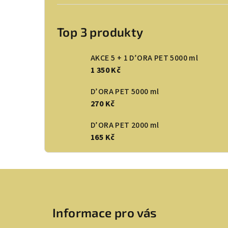
Top 3 produkty
AKCE 5 + 1 D’ORA PET 5000 ml
1 350 Kč
D’ORA PET 5000 ml
270 Kč
D’ORA PET 2000 ml
165 Kč
Z
á
Informace pro vás
p