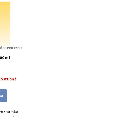
KÓD:
PRN12799
ONIC 1000 ml
dostupné
ku
Poznámka: