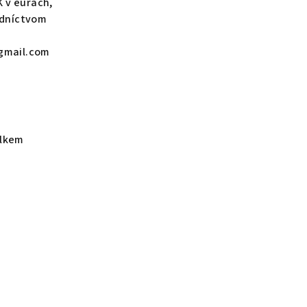
 v eurách,
edníctvom
gmail.com
elkem