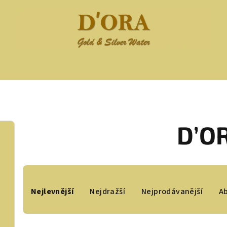
D’O
Ř
Nejlevnější
Nejdražší
Nejprodávanější
A
a
z