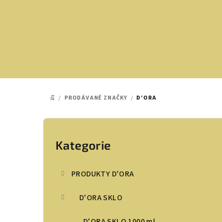
Přejít
na
obsah
/
PRODÁVANÉ ZNAČKY
/
D’ORA
DOMŮ
P
o
Kategorie
Přeskočit
kategorie
s
PRODUKTY D’ORA
t
D’ORA SKLO
r
a
D’ORA SKLO 1000 ml