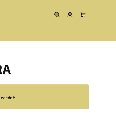
Hledat
Přihlášení
Nákupní
košík
RA
becedně