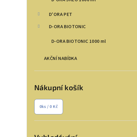
n
D’ORA PET
n
D-ORA BIOTONIC
í
D-ORA BIOTONIC 1000 ml
p
a
AKČNÍ NABÍDKA
n
e
Nákupní košík
l
0
ks /
0 Kč