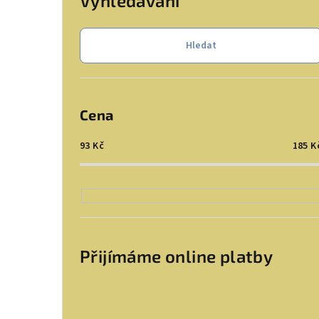
Vyhledávání
Hledat
Cena
93
Kč
185
K
Přijímáme online platby